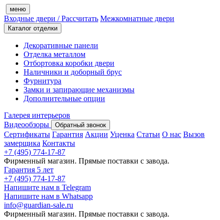
меню
Входные двери
/ Рассчитать
Межкомнатные двери
Каталог отделки
Декоративные панели
Отделка металлом
Отбортовка коробки двери
Наличники и доборный брус
Фурнитура
Замки и запирающие механизмы
Дополнительные опции
Галерея интерьеров
Видеообзоры
Обратный звонок
Сертификаты
Гарантия
Акции
Уценка
Статьи
О нас
Вызов
замерщика
Контакты
+7 (495) 774-17-87
Фирменный магазин. Прямые поставки с завода.
Гарантия 5 лет
+7 (495) 774-17-87
Напишите нам в Telegram
Напишите нам в Whatsapp
info@guardian-sale.ru
Фирменный магазин. Прямые поставки с завода.