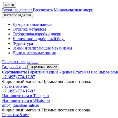
меню
Входные двери
/ Рассчитать
Межкомнатные двери
Каталог отделки
Декоративные панели
Отделка металлом
Отбортовка коробки двери
Наличники и доборный брус
Фурнитура
Замки и запирающие механизмы
Дополнительные опции
Галерея интерьеров
Видеообзоры
Обратный звонок
Сертификаты
Гарантия
Акции
Уценка
Статьи
О нас
Вызов зам
+7 (495) 774-17-87
Фирменный магазин. Прямые поставки с завода.
Гарантия 5 лет
+7 (495) 774-17-87
Напишите нам в Telegram
Напишите нам в Whatsapp
info@guardian-sale.ru
Фирменный магазин. Прямые поставки с завода.
Гарантия 5 лет