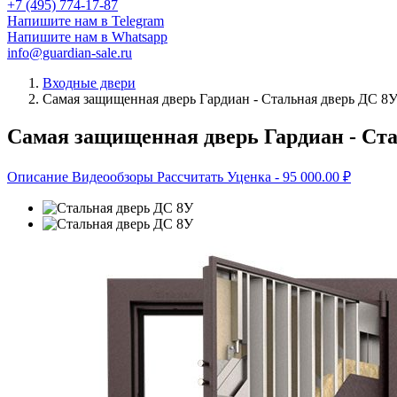
+7 (495) 774-17-87
Напишите нам в Telegram
Напишите нам в Whatsapp
info@guardian-sale.ru
Входные двери
Самая защищенная дверь Гардиан - Стальная дверь ДС 8
Самая защищенная дверь Гардиан - Ст
Описание
Видеообзоры
Рассчитать
Уценка
- 95 000.00
₽