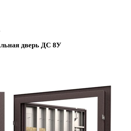
У
альная дверь ДС 8У